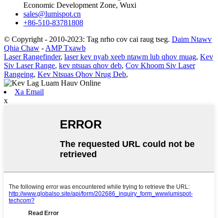
Economic Development Zone, Wuxi
sales@lumispot.cn
+86-510-83781808
© Copyright - 2010-2023: Tag nrho cov cai raug tseg.
Daim Ntawv
Qhia Chaw
-
AMP Txawb
Laser Rangefinder
,
laser kev nyab xeeb ntawm lub qhov muag
,
Kev
Siv Laser Range
,
kev ntsuas qhov deb
,
Cov Khoom Siv Laser
Rangeing
,
Kev Ntsuas Qhov Nrug Deb
,
Xa Email
x