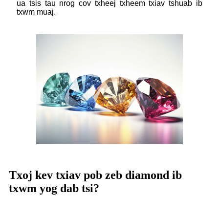
ua tsis tau nrog cov txheej txheem txiav tshuab ib
txwm muaj.
Txoj kev txiav pob zeb diamond ib
txwm yog dab tsi?