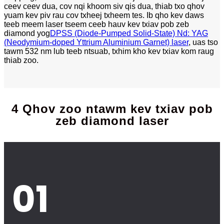
ceev ceev dua, cov nqi khoom siv qis dua, thiab txo qhov
yuam kev piv rau cov txheej txheem tes. Ib qho kev daws
teeb meem laser tseem ceeb hauv kev txiav pob zeb
diamond yog
DPSS (Diode-Pumped Solid-State) Nd: YAG
(Neodymium-doped Yttrium Aluminium Garnet) laser
, uas tso
tawm 532 nm lub teeb ntsuab, txhim kho kev txiav kom raug
thiab zoo.
4 Qhov zoo ntawm kev txiav pob
zeb diamond laser
01