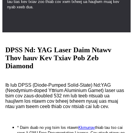
tau tias kev txiav zoo thiab cov xwm txheej ua haujlwm muaj kev
nyab xeeb dua.
DPSS Nd: YAG Laser Daim Ntawv
Thov hauv Kev Txiav Pob Zeb
Diamond
Ib lub DPSS (Diode-Pumped Solid-State) Nd:YAG
(Neodymium-doped Yttrium Aluminium Garnet) laser uas
tsim cov zaus-doubled 532 nm lub teeb ntsuab ua
haujlwm los ntawm cov txheej txheem nyuaj uas muaj
ntau yam tseem ceeb thiab cov ntsiab cai lub cev.
* Daim duab no yog tsim los ntawm
Kkmurray
thiab tau tso cai
raws li GNU Free Documentation License, Cov ntaub ntawv no