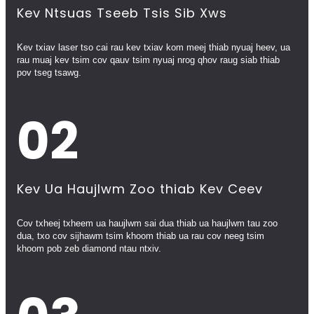
Kev Ntsuas Tseeb Tsis Sib Xws
Kev txiav laser tso cai rau kev txiav kom meej thiab nyuaj heev, ua
rau muaj kev tsim cov qauv tsim nyuaj nrog qhov raug siab thiab
pov tseg tsawg.
02
Kev Ua Haujlwm Zoo thiab Kev Ceev
Cov txheej txheem ua haujlwm sai dua thiab ua haujlwm tau zoo
dua, txo cov sijhawm tsim khoom thiab ua rau cov neeg tsim
khoom pob zeb diamond ntau ntxiv.