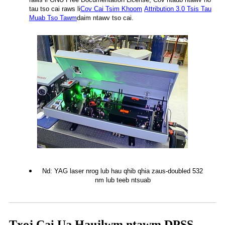
tau tso cai raws li
Cov Cai Tsim Khoom
Attribution 3.0 Tsis Tau
Muab Tso Tawm
daim ntawv tso cai.
Nd: YAG laser nrog lub hau qhib qhia zaus-doubled 532
nm lub teeb ntsuab
Txoj Cai Ua Haujlwm ntawm DPSS