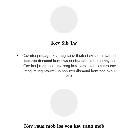
Kev Sib Tw
Cov ntsej muag ntxiv raug txiav thiab ntxiv rau ntawm lub
pob zeb diamond kom nws ci ntsa iab thiab kub hnyiab.
Cov kauj ruam no suav nrog kev txiav thiab txhuam cov
ntsej muag ntawm lub pob zeb diamond kom zoo nkauj
dua.
Kev raug mob los yog kev raug mob