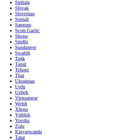
Sinhala
Slovak
Slovenian
Somali
Samoan
Scots Gaelic
Shona
Sindhi
Sundanese
Swahili
Tajik
Tamil
Telugu
Thai
Ukrainian
Urdu
Uzbek
Vietnamese
Welsh
Xhosa
Yiddish
Yoruba
Zulu
Kinyarwanda
Tatar