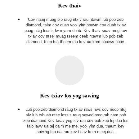
Kev thaiv
Cov ntsej muag pib raug ntxiv rau ntawm lub pob zeb
diamond, tsim cov duab yooj yim ntawm cov duab txiav
puag ncig lossis lwm yam duab. Kev thaiv suav nrog kev
txiav cov ntsej muag tseem ceeb ntawm lub pob zeb
diamond, teeb tsa theem rau kev ua kom ntxaws ntxiv.
Kev txiav los yog sawing
Lub pob zeb diamond raug txiav raws nws cov noob ntuj
siv lub tshuab ntse lossis raug sawed nrog rab riam pob
zeb diamond.
Kev txiav yog siv rau cov pob zeb loj dua los
faib lawv ua tej daim me me, yooj yim dua, thaum kev
sawing tso cai rau kev txiav kom meej dua.