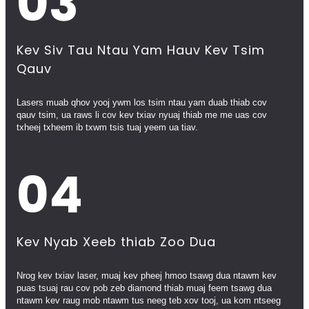
03
Kev Siv Tau Ntau Yam Hauv Kev Tsim
Qauv
Lasers muab qhov yooj ywm los tsim ntau yam duab thiab cov
qauv tsim, ua raws li cov kev txiav nyuaj thiab me me uas cov
txheej txheem ib txwm tsis tuaj yeem ua tiav.
04
Kev Nyab Xeeb thiab Zoo Dua
Nrog kev txiav laser, muaj kev pheej hmoo tsawg dua ntawm kev
puas tsuaj rau cov pob zeb diamond thiab muaj feem tsawg dua
ntawm kev raug mob ntawm tus neeg teb xov tooj, ua kom ntseeg