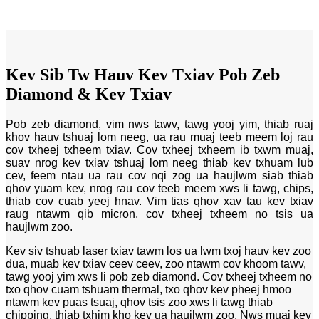
Kev Sib Tw Hauv Kev Txiav Pob Zeb
Diamond & Kev Txiav
Pob zeb diamond, vim nws tawv, tawg yooj yim, thiab ruaj
khov hauv tshuaj lom neeg, ua rau muaj teeb meem loj rau
cov txheej txheem txiav. Cov txheej txheem ib txwm muaj,
suav nrog kev txiav tshuaj lom neeg thiab kev txhuam lub
cev, feem ntau ua rau cov nqi zog ua haujlwm siab thiab
qhov yuam kev, nrog rau cov teeb meem xws li tawg, chips,
thiab cov cuab yeej hnav. Vim tias qhov xav tau kev txiav
raug ntawm qib micron, cov txheej txheem no tsis ua
haujlwm zoo.
Kev siv tshuab laser txiav tawm los ua lwm txoj hauv kev zoo
dua, muab kev txiav ceev ceev, zoo ntawm cov khoom tawv,
tawg yooj yim xws li pob zeb diamond. Cov txheej txheem no
txo ​​qhov cuam tshuam thermal, txo qhov kev pheej hmoo
ntawm kev puas tsuaj, qhov tsis zoo xws li tawg thiab
chipping, thiab txhim kho kev ua haujlwm zoo. Nws muaj kev