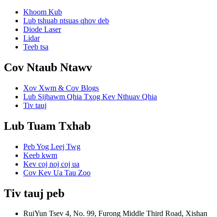
Khoom Kub
Lub tshuab ntsuas qhov deb
Diode Laser
Lidar
Teeb tsa
Cov Ntaub Ntawv
Xov Xwm & Cov Blogs
Lub Sijhawm Qhia Txog Kev Nthuav Qhia
Tiv tauj
Lub Tuam Txhab
Peb Yog Leej Twg
Keeb kwm
Kev coj noj coj ua
Cov Kev Ua Tau Zoo
Tiv tauj peb
RuiYun Tsev 4, No. 99, Furong Middle Third Road, Xishan