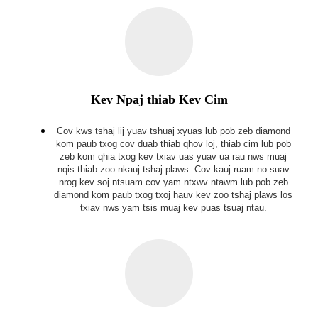
Kev Npaj thiab Kev Cim
Cov kws tshaj lij yuav tshuaj xyuas lub pob zeb diamond
kom paub txog cov duab thiab qhov loj, thiab cim lub pob
zeb kom qhia txog kev txiav uas yuav ua rau nws muaj
nqis thiab zoo nkauj tshaj plaws. Cov kauj ruam no suav
nrog kev soj ntsuam cov yam ntxwv ntawm lub pob zeb
diamond kom paub txog txoj hauv kev zoo tshaj plaws los
txiav nws yam tsis muaj kev puas tsuaj ntau.