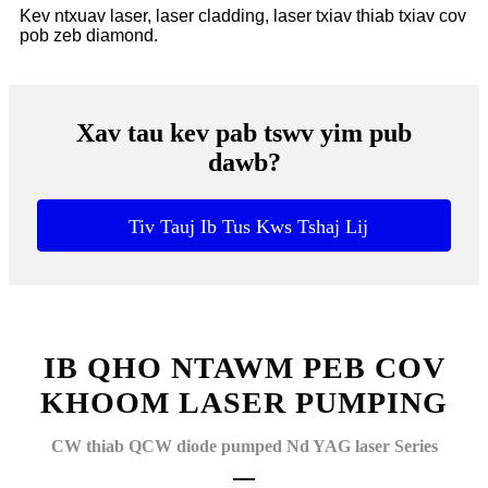
Kev ntxuav laser, laser cladding, laser txiav thiab txiav cov
pob zeb diamond.
Xav tau kev pab tswv yim pub
dawb?
Tiv Tauj Ib Tus Kws Tshaj Lij
IB QHO NTAWM PEB COV
KHOOM LASER PUMPING
CW thiab QCW diode pumped Nd YAG laser Series