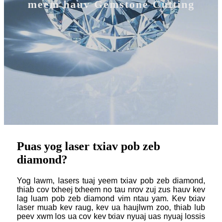
meem hauv Gemstone Cutting
Puas yog laser txiav pob zeb
diamond?
Yog lawm, lasers tuaj yeem txiav pob zeb diamond,
thiab cov txheej txheem no tau nrov zuj zus hauv kev
lag luam pob zeb diamond vim ntau yam. Kev txiav
laser muab kev raug, kev ua haujlwm zoo, thiab lub
peev xwm los ua cov kev txiav nyuaj uas nyuaj lossis