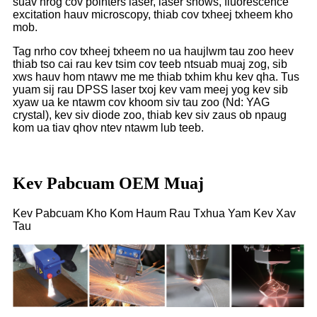
suav nrog cov pointers laser, laser shows, fluorescence
excitation hauv microscopy, thiab cov txheej txheem kho
mob.
Tag nrho cov txheej txheem no ua haujlwm tau zoo heev
thiab tso cai rau kev tsim cov teeb ntsuab muaj zog, sib
xws hauv hom ntawv me me thiab txhim khu kev qha. Tus
yuam sij rau DPSS laser txoj kev vam meej yog kev sib
xyaw ua ke ntawm cov khoom siv tau zoo (Nd: YAG
crystal), kev siv diode zoo, thiab kev siv zaus ob npaug
kom ua tiav qhov ntev ntawm lub teeb.
Kev Pabcuam OEM Muaj
Kev Pabcuam Kho Kom Haum Rau Txhua Yam Kev Xav
Tau