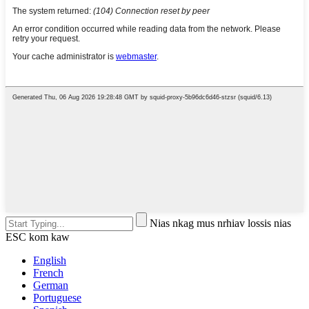
Nias nkag mus nrhiav lossis nias
ESC kom kaw
English
French
German
Portuguese