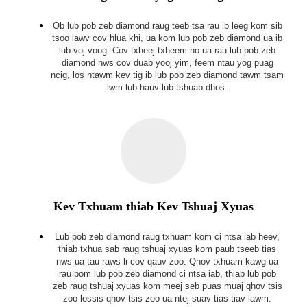
Ob lub pob zeb diamond raug teeb tsa rau ib leeg kom sib
tsoo lawv cov hlua khi, ua kom lub pob zeb diamond ua ib
lub voj voog. Cov txheej txheem no ua rau lub pob zeb
diamond nws cov duab yooj yim, feem ntau yog puag
ncig, los ntawm kev tig ib lub pob zeb diamond tawm tsam
lwm lub hauv lub tshuab dhos.
Kev Txhuam thiab Kev Tshuaj Xyuas
Lub pob zeb diamond raug txhuam kom ci ntsa iab heev,
thiab txhua sab raug tshuaj xyuas kom paub tseeb tias
nws ua tau raws li cov qauv zoo. Qhov txhuam kawg ua
rau pom lub pob zeb diamond ci ntsa iab, thiab lub pob
zeb raug tshuaj xyuas kom meej seb puas muaj qhov tsis
zoo lossis qhov tsis zoo ua ntej suav tias tiav lawm.