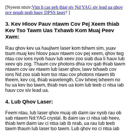
[Nyeem ntxiv:
Vim li cas peb thiaj siv Nd YAG siv lead ua qhov
nce nruab nrab hauv DPSS laser
? ]
3. Kev Hloov Pauv ntawm Cov Pej Xeem thiab
Kev Tso Tawm Uas Txhawb Kom Muaj Peev
Xwm:
Rau qhov kev ua haujlwm laser kom tshwm sim, yuav
tsum muaj kev hloov pauv ntawm cov pej xeem, qhov twg
ntau cov ions nyob hauv lub xeev zoo siab dua li hauv lub
xeev qis zog. Thaum cov photons dhia rov qab thiab tawm
ntawm cov iav ntawm lub laser qhov, lawv txhawb cov
ions Nd zoo siab kom tso ntau cov photons ntawm tib
theem, kev coj, thiab wavelength. Cov txheej txheem no
hu ua kev tso tawm, thiab nws ua kom lub teeb ci ntsa iab
hauv cov siv lead ua.
4. Lub Qhov Laser:
Feem ntau, lub laser qhov muaj ob daim iav nyob rau ob
sab ntawm Nd:YAG crystal. Ib daim iav ci ntsa iab heev,
thiab lwm daim iav ci ntsa iab ib nrab, ua rau lub teeb
tawm thaum lub laser tso tawm. Lub qhov no ci ntsa iab