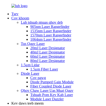
Tsev
Cov khoom
Lub tshuab ntsuas qhov deb
905nm Laser Rangefinder
1535nm Laser Rangefinder
1570nm Laser Rangefinder
1064nm Laser Rangefinder
Tus Qauv Laser
20mJ Laser Designator
40mJ Laser Designator
60mJ Laser Designator
80mJ Laser Designator
1.5μm Lidar
1.5μm Fiber Laser
Diode Laser
Cov pawg
Diode Pumped Gain Module
Fiber Coupled Diode Laser
Qhov Chaw Laser Uas Muaj Qauv
Tshuab Pom Kev Kab Laser
Module Laser Dazzler
Kev daws teeb meem