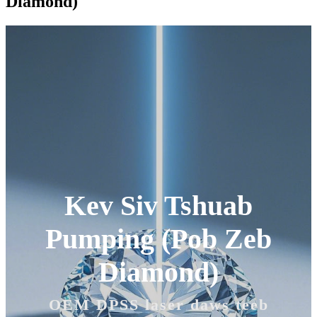
Diamond)
Kev Siv Tshuab
Pumping (Pob Zeb
Diamond)
OEM DPSS laser daws teeb