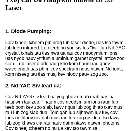
Laser
1. Diode Pumping:
Cov txheej txheem pib nrog lub laser diode, uas tso tawm
lub teeb infrared. Lub teeb no yog siv los "twj" lub Nd:YAG
crystal, txhais tau tias nws ua rau cov neodymium ions
uas nyob hauv yttrium aluminium garnet crystal lattice zoo
siab. Lub laser diode raug kho kom haum rau qhov
wavelength uas phim cov spectrum nqus ntawm Nd ions,
kom ntseeg tau tias muaj kev hloov pauv zog zoo.
2. Nd:YAG Siv lead ua:
Cov Nd:YAG siv lead ua yog qhov nruab nrab uas ua
haujlwm tau zoo. Thaum cov neodymium ions raug lub
teeb pom kev zoo siab, lawv nqus lub zog thiab txav mus
rau lub zog siab dua. Tom qab lub sijhawm luv luv, cov
ions no hloov rov qab mus rau lub zog qis dua, tso lawv
lub zog khaws cia rau hauv daim ntawv ntawm photons.
Cov txheej txheem no hu ua kev tso tawm sai.