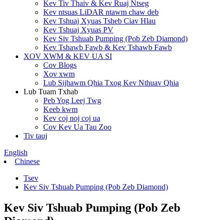
Kev Tiv Thaiv & Kev Ruaj Ntseg
Kev ntsuas LiDAR ntawm chaw deb
Kev Tshuaj Xyuas Tsheb Ciav Hlau
Kev Tshuaj Xyuas PV
Kev Siv Tshuab Pumping (Pob Zeb Diamond)
Kev Tshawb Fawb & Kev Tshawb Fawb
XOV XWM & KEV UA SI
Cov Blogs
Xov xwm
Lub Sijhawm Qhia Txog Kev Nthuav Qhia
Lub Tuam Txhab
Peb Yog Leej Twg
Keeb kwm
Kev coj noj coj ua
Cov Kev Ua Tau Zoo
Tiv tauj
English
Chinese
Tsev
Kev Siv Tshuab Pumping (Pob Zeb Diamond)
Kev Siv Tshuab Pumping (Pob Zeb