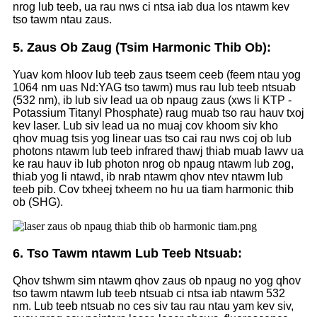
nrog lub teeb, ua rau nws ci ntsa iab dua los ntawm kev
tso tawm ntau zaus.
5. Zaus Ob Zaug (Tsim Harmonic Thib Ob):
Yuav kom hloov lub teeb zaus tseem ceeb (feem ntau yog
1064 nm uas Nd:YAG tso tawm) mus rau lub teeb ntsuab
(532 nm), ib lub siv lead ua ob npaug zaus (xws li KTP -
Potassium Titanyl Phosphate) raug muab tso rau hauv txoj
kev laser. Lub siv lead ua no muaj cov khoom siv kho
qhov muag tsis yog linear uas tso cai rau nws coj ob lub
photons ntawm lub teeb infrared thawj thiab muab lawv ua
ke rau hauv ib lub photon nrog ob npaug ntawm lub zog,
thiab yog li ntawd, ib nrab ntawm qhov ntev ntawm lub
teeb pib. Cov txheej txheem no hu ua tiam harmonic thib
ob (SHG).
6. Tso Tawm ntawm Lub Teeb Ntsuab:
Qhov tshwm sim ntawm qhov zaus ob npaug no yog qhov
tso tawm ntawm lub teeb ntsuab ci ntsa iab ntawm 532
nm. Lub teeb ntsuab no ces siv tau rau ntau yam kev siv,