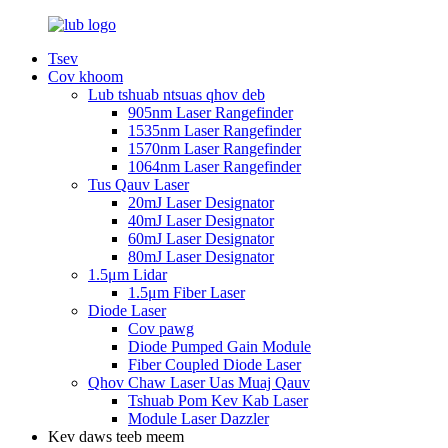
Tsev
Cov khoom
Lub tshuab ntsuas qhov deb
905nm Laser Rangefinder
1535nm Laser Rangefinder
1570nm Laser Rangefinder
1064nm Laser Rangefinder
Tus Qauv Laser
20mJ Laser Designator
40mJ Laser Designator
60mJ Laser Designator
80mJ Laser Designator
1.5μm Lidar
1.5μm Fiber Laser
Diode Laser
Cov pawg
Diode Pumped Gain Module
Fiber Coupled Diode Laser
Qhov Chaw Laser Uas Muaj Qauv
Tshuab Pom Kev Kab Laser
Module Laser Dazzler
Kev daws teeb meem