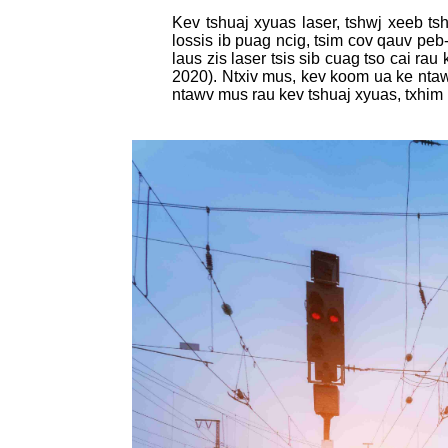
Kev tshuaj xyuas laser, tshwj xeeb t
lossis ib puag ncig, tsim cov qauv peb
laus zis laser tsis sib cuag tso cai r
2020). Ntxiv mus, kev koom ua ke nta
ntawv mus rau kev tshuaj xyuas, txhim