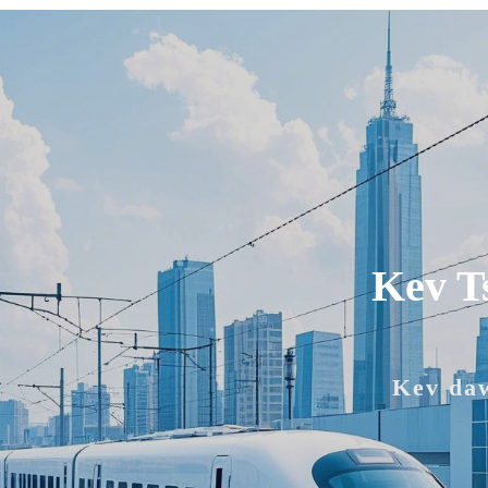
Kev T
Kev da