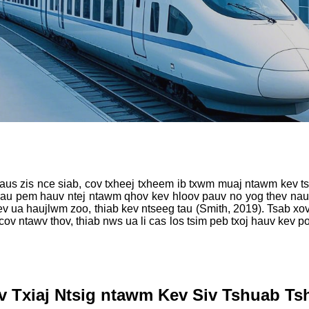
aus zis nce siab, cov txheej txheem ib txwm muaj ntawm kev tsi
rau pem hauv ntej ntawm qhov kev hloov pauv no yog thev naus
v ua haujlwm zoo, thiab kev ntseeg tau (Smith, 2019). Tsab xo
cov ntawv thov, thiab nws ua li cas los tsim peb txoj hauv kev
v Txiaj Ntsig ntawm Kev Siv Tshuab Ts