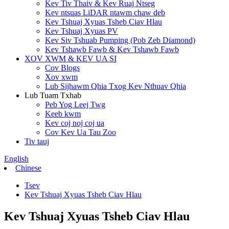
Kev Tiv Thaiv & Kev Ruaj Ntseg
Kev ntsuas LiDAR ntawm chaw deb
Kev Tshuaj Xyuas Tsheb Ciav Hlau
Kev Tshuaj Xyuas PV
Kev Siv Tshuab Pumping (Pob Zeb Diamond)
Kev Tshawb Fawb & Kev Tshawb Fawb
XOV XWM & KEV UA SI
Cov Blogs
Xov xwm
Lub Sijhawm Qhia Txog Kev Nthuav Qhia
Lub Tuam Txhab
Peb Yog Leej Twg
Keeb kwm
Kev coj noj coj ua
Cov Kev Ua Tau Zoo
Tiv tauj
English
Chinese
Tsev
Kev Tshuaj Xyuas Tsheb Ciav Hlau
Kev Tshuaj Xyuas Tsheb Ciav Hlau