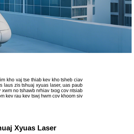
m kho vaj tse thiab kev kho tsheb ciav
 laus zis tshuaj xyuas laser, uas paub
v xwm no tshawb nrhiav txog cov ntsiab
 pom kev rau kev tswj hwm cov khoom siv
huaj Xyuas Laser