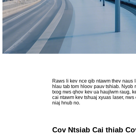
Raws li kev nce qib ntawm thev naus l
hlau tab tom hloov pauv tshiab. Nyob 
txog nws qhov kev ua haujlwm raug, ke
cai ntawm kev tshuaj xyuas laser, nws 
niaj hnub no.
Cov Ntsiab Cai thiab Co