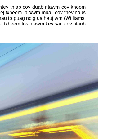
v ntev thiab cov duab ntawm cov khoom
heej txheem ib txwm muaj, cov thev naus
 rau ib puag ncig ua haujlwm (Williams,
ej txheem los ntawm kev sau cov ntaub