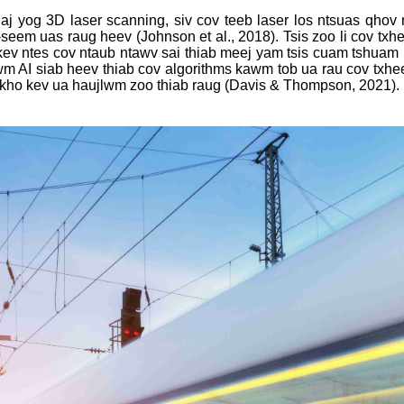
shaj yog 3D laser scanning, siv cov teeb laser los ntsuas qho
-seem uas raug heev (Johnson et al., 2018). Tsis zoo li cov tx
au kev ntes cov ntaub ntawv sai thiab meej yam tsis cuam tshuam
wm AI siab heev thiab cov algorithms kawm tob ua rau cov txhe
 kho kev ua haujlwm zoo thiab raug (Davis & Thompson, 2021).