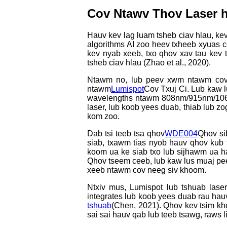
Cov Ntawv Thov Laser h
Hauv kev lag luam tsheb ciav hlau, ke
algorithms AI zoo heev txheeb xyuas co
kev nyab xeeb, txo qhov xav tau kev 
tsheb ciav hlau (Zhao et al., 2020).
Ntawm no, lub peev xwm ntawm cov t
ntawm
Lumispot
Cov Txuj Ci. Lub kaw l
wavelengths ntawm 808nm/915nm/1064n
laser, lub koob yees duab, thiab lub z
kom zoo.
Dab tsi teeb tsa qhov
WDE004
Qhov si
siab, txawm tias nyob hauv qhov kub 
koom ua ke siab txo lub sijhawm ua ha
Qhov tseem ceeb, lub kaw lus muaj pee
xeeb ntawm cov neeg siv khoom.
Ntxiv mus, Lumispot lub tshuab laser
integrates lub koob yees duab rau hauv
tshuab
(Chen, 2021). Qhov kev tsim kh
sai sai hauv qab lub teeb tsawg, raws 