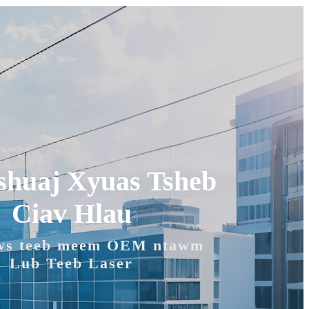
shuaj Xyuas Tsheb
Ciav Hlau
ws teeb meem OEM ntawm
Lub Teeb Laser