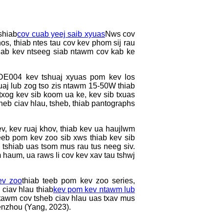
shiab
cov cuab yeej saib xyuas
Nws cov
os, thiab ntes tau cov kev phom sij rau
hiab kev ntseeg siab ntawm cov kab ke
WDE004 kev tshuaj xyuas pom kev los
muaj lub zog tso zis ntawm 15-50W thiab
og kev sib koom ua ke, kev sib txuas
heb ciav hlau, tsheb, thiab pantographs
, kev ruaj khov, thiab kev ua haujlwm
eeb pom kev zoo sib xws thiab kev sib
 tshiab uas tsom mus rau tus neeg siv.
haum, ua raws li cov kev xav tau tshwj
ev zoo
thiab teeb pom kev zoo series,
ciav hlau thiab
kev pom kev ntawm lub
tawm cov tsheb ciav hlau uas txav mus
henzhou (Yang, 2023).