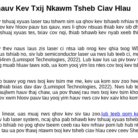
auv Kev Txij Nkawm Tsheb Ciav Hlau
v tshuaj xyuas laser tau tshwm sim ua qhov kev tshawb nrhiav t
v kev hloov pauv tus qauv, xws li qhov ntsuas thiab kev sib dh
tshuaj xyuas tes, txiav cov nqi, thiab txhawb kev nyab xeeb t
hev naus laus zis laser ci ntsa iab nrog kev qhia txog 
us tshiab no, siv lub semiconductor laser ua nws lub teeb ci, 
m (Lumispot Technologies, 2022). Lub kaw lus ua piv txwv tx
og muab hluav taws xob, ua kom yooj yim los ntes cov txoj kev ts
b txawv yog nws txoj kev tsim me me, kev ua kom sov zoo heev
thiab txias dav dav (Lumispot Technologies, 2022). Nws lub t
ujlwm hauv thaj chaw, ua pov thawj rau nws txoj kev tsim kho
v xwm hloov pauv tau yooj yim hauv nws cov kev xaiv kho kom 
 linear, uas muaj nws qhov kev siv tau zoo.
lub teeb pom k
 lub laser system, ncaj qha pab txhawb kev tshuaj xyuas tsheb 
o tshiab no yog qhov tseem ceeb rau kev nrhiav pom lub hub n
li tau ua pov thawj ntawm txoj kev tsheb ciav hlau ceev ceev S