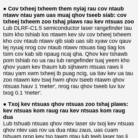
● Cov txheej txheem them nyiaj rau cov ntaub
ntawv ntau yam uas muaj qhov tseeb siab: cov
txheej txheem zoo tshaj plaws rau kev ntsuas zoo
Lub DLRF-C1.5 semiconductor laser rangefinder tau
tsim kho tshiab los ntawm kev siv cov txheej txheem
kho cov ntaub ntawv qib siab uas sib xyaw cov qauv
lej nyuaj nrog cov ntaub ntawv ntsuas tiag tiag los
tsim cov kab sib npaug ncaj qha. Qhov kev tshawb
pom tshiab no ua rau lub rangefinder tuaj yeem kho
qhov yuam kev thaum lub sijhawm ntsuas raws li
ntau yam xwm txheej ib puag ncig, ua tiav kev ua tau
zoo ntawm kev tswj hwm qhov tseeb ntawm qhov
ntsuas hauv 1 'meter', nrog rau qhov tseeb luv luv
txog 0.1 'meter'.
● Txoj kev ntsuas qhov ntsuas zoo tshaj plaws:
kev ntsuas kom raug rau kev ntsuas kom raug
dua
Lub tshuab ntsuas qhov ntev laser siv txoj kev ntsuas
qhov ntev uas rov ua dua ntau zaus, uas cuam
tshuam nrog kev tso tawm ntau lub teeb laser tas li