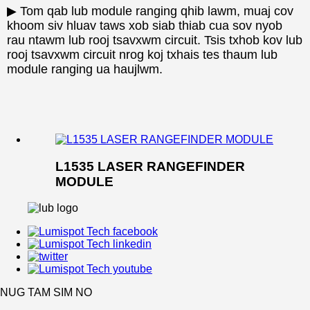
▶ Tom qab lub module ranging qhib lawm, muaj cov
khoom siv hluav taws xob siab thiab cua sov nyob
rau ntawm lub rooj tsavxwm circuit. Tsis txhob kov lub
rooj tsavxwm circuit nrog koj txhais tes thaum lub
module ranging ua haujlwm.
L1535 LASER RANGEFINDER
MODULE
NUG TAM SIM NO