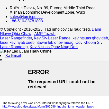
RuiYun Tsev 4, No. 99, Furong Middle Third Road,
Xishan Economic Development Zone, Wuxi
sales@lumispot.cn
+86-510-83781808
© Copyright - 2010-2023: Tag nrho cov cai raug tseg.
Daim
Ntawv Qhia Chaw
-
AMP Txawb
Laser Rangefinder
,
Kev Siv Laser Range
,
kev ntsuas qhov deb
,
laser kev nyab xeeb ntawm lub qhov muag
,
Cov Khoom Siv
Laser Rangeing
,
Kev Ntsuas Qhov Nrug Deb
,
Xa Email
x