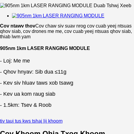
Cov ntawv thov
Cov chaw siv suav nrog cov cuab yeej ntsuas
qhov siab, cov drones me me, cov cuab yeej ntsuas qhov siab,
thiab lwm yam
905nm 1km LASER RANGING MODULE
- Loj: Me me
- Qhov hnyav: Sib dua ≤11g
- Kev siv hluav taws xob tsawg
- Kev ua kom raug siab
- 1.5km: Tsev & Roob
tiv tauj tus kws tshaj lij khoom
Cov Khoom Qhia Txog Khoom