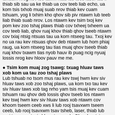
thiab sib sau ua ke thiab ua cov teeb liab echo, ua
kom tsis txhob muaj suab nrov thiab kev cuam
tshuam, yog li txhim kho qhov sib piv ntawm lub teeb
liab thiab suab nrov. Los ntawm kev tsim txoj kev
pom kev zoo tshaj plaws thiab cov txheej txheem ua
cov teeb liab, qhov ruaj khov thiab qhov tseeb ntawm
cov txiaj ntsig ntsuas tau ua kom ntseeg tau. Txoj kev
no ua rau kev ntsuas qhov deb ntawm lub hom phiaj
raug, ua kom ntseeg tau tias muaj qhov tseeb thiab
ruaj khov txawm tias nyob hauv ib puag ncig nyuaj
lossis nrog kev hloov pauv me me.
● Tsim kom muaj zog tsawg: txuag hluav taws
xob kom ua tau zoo tshaj plaws
Lub tshuab no tsom mus rau kev tswj hwm kev siv
hluav taws xob zoo tshaj plaws, ua kom txo tau kev
siv hluav taws xob tag nrho yam tsis muaj kev cuam
tshuam rau qhov deb lossis qhov tseeb los ntawm
kev tswj hwm kev siv hluav taws xob ntawm cov
khoom tseem ceeb xws li lub rooj tsavxwm tseem
ceeb, lub rooj tsavxwm tsav tsheb, laser, thiab lub