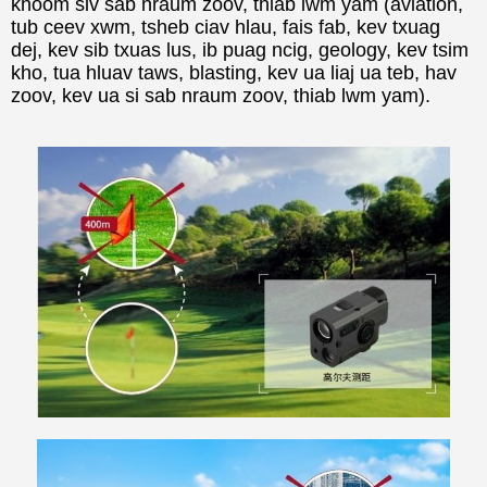
khoom siv sab nraum zoov, thiab lwm yam (aviation,
tub ceev xwm, tsheb ciav hlau, fais fab, kev txuag
dej, kev sib txuas lus, ib puag ncig, geology, kev tsim
kho, tua hluav taws, blasting, kev ua liaj ua teb, hav
zoov, kev ua si sab nraum zoov, thiab lwm yam).