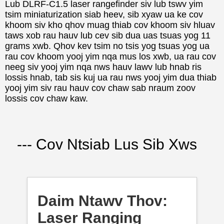
Lub DLRF-C1.5 laser rangefinder siv lub tswv yim
tsim miniaturization siab heev, sib xyaw ua ke cov
khoom siv kho qhov muag thiab cov khoom siv hluav
taws xob rau hauv lub cev sib dua uas tsuas yog 11
grams xwb. Qhov kev tsim no tsis yog tsuas yog ua
rau cov khoom yooj yim nqa mus los xwb, ua rau cov
neeg siv yooj yim nqa nws hauv lawv lub hnab ris
lossis hnab, tab sis kuj ua rau nws yooj yim dua thiab
yooj yim siv rau hauv cov chaw sab nraum zoov
lossis cov chaw kaw.
--- Cov Ntsiab Lus Sib Xws
Daim Ntawv Thov:
Laser Ranging