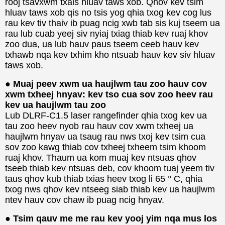
rooj tsavxwm txais hluav taws xob. Qhov kev tsim
hluav taws xob qis no tsis yog qhia txog kev cog lus
rau kev tiv thaiv ib puag ncig xwb tab sis kuj tseem ua
rau lub cuab yeej siv nyiaj txiag thiab kev ruaj khov
zoo dua, ua lub hauv paus tseem ceeb hauv kev
txhawb nqa kev txhim kho ntsuab hauv kev siv hluav
taws xob.
● Muaj peev xwm ua haujlwm tau zoo hauv cov
xwm txheej hnyav: kev tso cua sov zoo heev rau
kev ua haujlwm tau zoo
Lub DLRF-C1.5 laser rangefinder qhia txog kev ua
tau zoo heev nyob rau hauv cov xwm txheej ua
haujlwm hnyav ua tsaug rau nws txoj kev tsim cua
sov zoo kawg thiab cov txheej txheem tsim khoom
ruaj khov. Thaum ua kom muaj kev ntsuas qhov
tseeb thiab kev ntsuas deb, cov khoom tuaj yeem tiv
taus qhov kub thiab txias heev txog li 65 ° C, qhia
txog nws qhov kev ntseeg siab thiab kev ua haujlwm
ntev hauv cov chaw ib puag ncig hnyav.
● Tsim qauv me me rau kev yooj yim nqa mus los