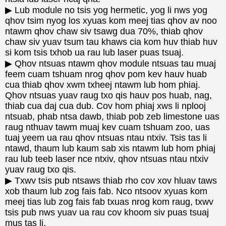
▶ Lub module no tsis yog hermetic, yog li nws yog
qhov tsim nyog los xyuas kom meej tias qhov av noo
ntawm qhov chaw siv tsawg dua 70%, thiab qhov
chaw siv yuav tsum tau khaws cia kom huv thiab huv
si kom tsis txhob ua rau lub laser puas tsuaj.
▶ Qhov ntsuas ntawm qhov module ntsuas tau muaj
feem cuam tshuam nrog qhov pom kev hauv huab
cua thiab qhov xwm txheej ntawm lub hom phiaj.
Qhov ntsuas yuav raug txo qis hauv pos huab, nag,
thiab cua daj cua dub. Cov hom phiaj xws li nplooj
ntsuab, phab ntsa dawb, thiab pob zeb limestone uas
raug nthuav tawm muaj kev cuam tshuam zoo, uas
tuaj yeem ua rau qhov ntsuas ntau ntxiv. Tsis tas li
ntawd, thaum lub kaum sab xis ntawm lub hom phiaj
rau lub teeb laser nce ntxiv, qhov ntsuas ntau ntxiv
yuav raug txo qis.
▶ Txwv tsis pub ntsaws thiab rho cov xov hluav taws
xob thaum lub zog fais fab. Nco ntsoov xyuas kom
meej tias lub zog fais fab txuas nrog kom raug, txwv
tsis pub nws yuav ua rau cov khoom siv puas tsuaj
mus tas li.