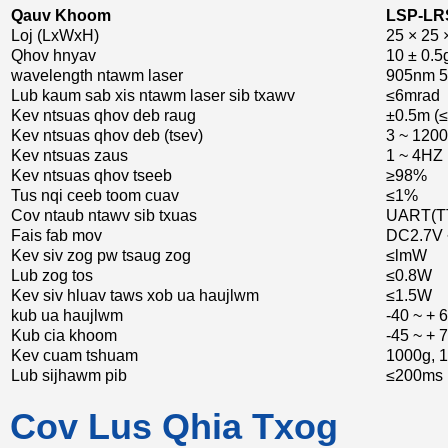
Qauv Khoom
LSP-LR
Loj (LxWxH)
25 × 25 ×
Qhov hnyav
10 ± 0.5
wavelength ntawm laser
905nm 5
Lub kaum sab xis ntawm laser sib txawv
≤6mrad
Kev ntsuas qhov deb raug
±0.5m (
Kev ntsuas qhov deb (tsev)
3 ~ 1200
Kev ntsuas zaus
1 ~ 4HZ
Kev ntsuas qhov tseeb
≥98%
Tus nqi ceeb toom cuav
≤1%
Cov ntaub ntawv sib txuas
UART(T
Fais fab mov
DC2.7V 
Kev siv zog pw tsaug zog
≤lmW
Lub zog tos
≤0.8W
Kev siv hluav taws xob ua haujlwm
≤1.5W
kub ua haujlwm
-40 ~ + 
Kub cia khoom
-45 ~ + 
Kev cuam tshuam
1000g, 
Lub sijhawm pib
≤200ms
Cov Lus Qhia Txog