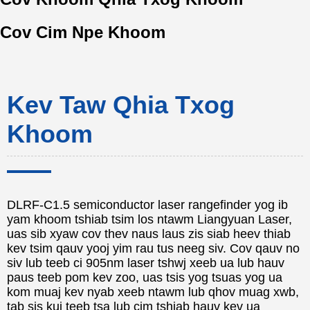
Cov Cim Npe Khoom
Kev Taw Qhia Txog
Khoom
DLRF-C1.5 semiconductor laser rangefinder yog ib
yam khoom tshiab tsim los ntawm Liangyuan Laser,
uas sib xyaw cov thev naus laus zis siab heev thiab
kev tsim qauv yooj yim rau tus neeg siv. Cov qauv no
siv lub teeb ci 905nm laser tshwj xeeb ua lub hauv
paus teeb pom kev zoo, uas tsis yog tsuas yog ua
kom muaj kev nyab xeeb ntawm lub qhov muag xwb,
tab sis kuj teeb tsa lub cim tshiab hauv kev ua