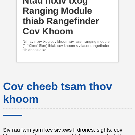
Ntau ntxiv txog
Ranging Module
thiab Rangefinder
Cov Khoom
Nrhiav ntxiv txog cov khoom siv laser ranging module
(1-10km/15km) thiab cov khoom siv laser rangefinder
sib dhos ua ke
Cov cheeb tsam thov
khoom
Siv rau lwm yam kev siv xws li drones, sights, cov