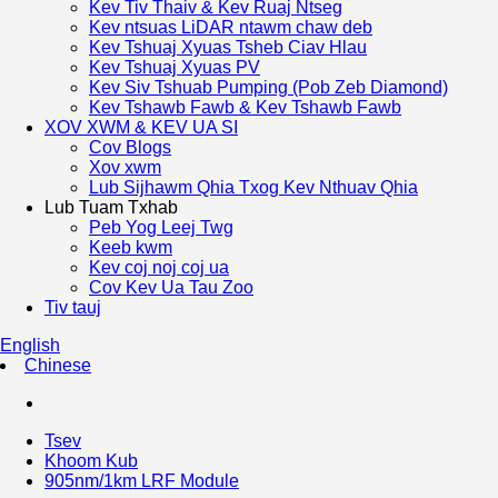
Kev Tiv Thaiv & Kev Ruaj Ntseg
Kev ntsuas LiDAR ntawm chaw deb
Kev Tshuaj Xyuas Tsheb Ciav Hlau
Kev Tshuaj Xyuas PV
Kev Siv Tshuab Pumping (Pob Zeb Diamond)
Kev Tshawb Fawb & Kev Tshawb Fawb
XOV XWM & KEV UA SI
Cov Blogs
Xov xwm
Lub Sijhawm Qhia Txog Kev Nthuav Qhia
Lub Tuam Txhab
Peb Yog Leej Twg
Keeb kwm
Kev coj noj coj ua
Cov Kev Ua Tau Zoo
Tiv tauj
English
Chinese
Tsev
Khoom Kub
905nm/1km LRF Module