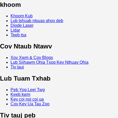
khoom
Khoom Kub
Lub tshuab ntsuas qhov deb
Diode Laser
Lidar
Teeb tsa
Cov Ntaub Ntawv
Xov Xwm & Cov Blogs
Lub Sijhawm Qhia Txog Kev Nthuav Qhia
Tiv tauj
Lub Tuam Txhab
Peb Yog Leej Twg
Keeb kwm
Kev coj noj coj ua
Cov Kev Ua Tau Zoo
Tiv tauj peb